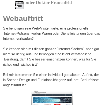
Direkt zum Seiteninhalt
Computer Doktor Frauenfeld
Menü überspringen
IT
Service
Webauftritt
von
A
Sie benötigen eine Web-Visitenkarte, eine professionelle
-
Internet-Präsenz, wollen Waren oder Dienstleistungen über das
Z
Internet verkaufen?
Alles
Sie kennen sich mit diesen ganzen "Internet-Sachen" noch gar
aus
nicht so richtig aus und benötigen eine leicht verständliche
einer
Beratung, damit Sie besser einschätzen können, was für Sie
Hand
richtig und wichtig ist?
zu
erschwinglichen
Bei mir bekommen Sie einen individuell gestalteten Auftritt, der
in Sachen Design und Funktionalität ganz auf Ihre Bedürfnisse
Preisen
abgestimmt ist.
Service
-