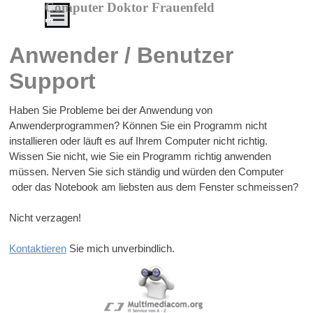
Direkt zum Seiteninhalt
Computer Doktor Frauenfeld
Menü überspringen
IT
Service
Anwender / Benutzer 
von
Support
A
-
Haben Sie Probleme bei der Anwendung von
Z
Anwenderprogrammen? Können Sie ein Programm nicht
Alles
installieren oder läuft es auf Ihrem Computer nicht richtig.
aus
Wissen Sie nicht, wie Sie ein Programm richtig anwenden
einer
müssen. Nerven Sie sich ständig und würden den Computer
Hand
oder das Notebook am liebsten aus dem Fenster schmeissen?
zu
Nicht verzagen!
erschwinglichen
Preisen
Kontaktieren
Sie mich unverbindlich.
Service
-