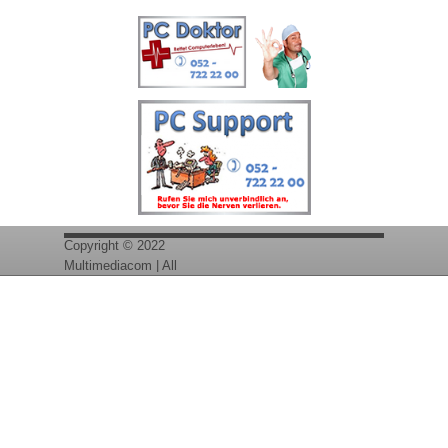
Qualität
-
Preis
Copyright © 2022
Multimediacom | All
Zurück zum Seiteninhalt
Rights Reserved
Design by
Multimediacom.ch |
Modified by
Multimediacom.ch