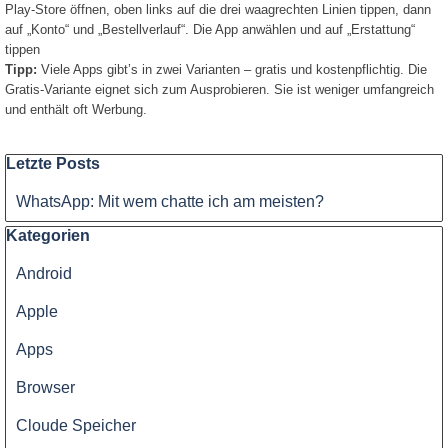
Play-Store öffnen, oben links auf die drei waagrechten Linien tippen, dann
Qualität
auf „Konto“ und „Bestellverlauf“. Die App anwählen und auf „Erstattung“
tippen
-
Tipp:
Viele Apps gibt’s in zwei Varianten – gratis und kostenpflichtig. Die
Preis
Gratis-Variante eignet sich zum Ausprobieren. Sie ist weniger umfangreich
und enthält oft Werbung.
Block überspringen Letzte Posts
Letzte Posts
WhatsApp: Mit wem chatte ich am meisten?
Block überspringen Kategorien
Kategorien
Android
Apple
Apps
Browser
Cloude Speicher