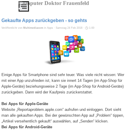
Direkt zum Seiteninhalt
Computer Doktor Frauenfeld
Menü überspringen
IT
Service
Gekaufte Apps zurückgeben - so gehts
von
Veröffentlicht von
Multimediacom
in
Apps
· Samstag 24 Feb 2018 ·
1:00
A
-
Z
Alles
aus
einer
Einige Apps für Smartphone sind sehr teuer. Was viele nicht wissen: Wer
Hand
mit einer App unzufrieden ist, kann sie innert 14 Tagen (im App-Shop für
zu
Apple-Geräte) beziehungsweise 2 Tage (im App-Shop für Android-Geräte)
erschwinglichen
zurückgeben. Dann wird der Kaufpreis zurückerstattet.
Preisen
Bei Apps für Apple-Geräte
Website „Reportaproblem.apple.com“ aufrufen und einloggen. Dort sieht
Service
man alle gekauften Apps. Bei der gewünschten App auf „Problem“ tippen,
„Artikel versehentlich gekauft“ auswählen, auf „Senden“ klicken.
-
Bei Apps für Android-Geräte