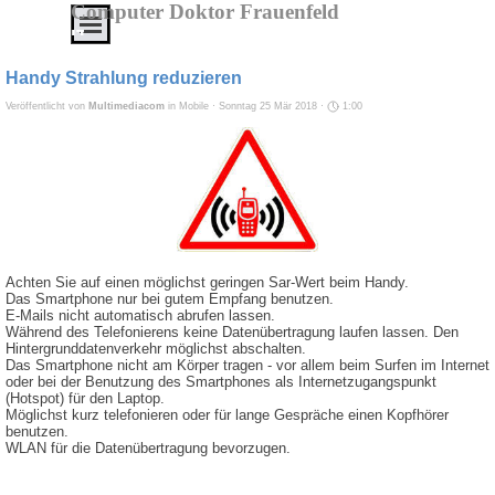
Direkt zum Seiteninhalt
Computer Doktor Frauenfeld
Menü überspringen
IT
Service
Handy Strahlung reduzieren
von
Veröffentlicht von
Multimediacom
in
Mobile
· Sonntag 25 Mär 2018 ·
1:00
A
-
Z
Alles
aus
einer
Achten Sie auf einen möglichst geringen Sar-Wert beim Handy.
Hand
Das Smartphone nur bei gutem Empfang benutzen.
E-Mails nicht automatisch abrufen lassen.
zu
Während des Telefonierens keine Datenübertragung laufen lassen. Den
Hintergrunddatenverkehr möglichst abschalten.
erschwinglichen
Das Smartphone nicht am Körper tragen - vor allem beim Surfen im Internet
Preisen
oder bei der Benutzung des Smartphones als Internetzugangspunkt
(Hotspot) für den Laptop.
Möglichst kurz telefonieren oder für lange Gespräche einen Kopfhörer
Service
benutzen.
WLAN für die Datenübertragung bevorzugen.
-