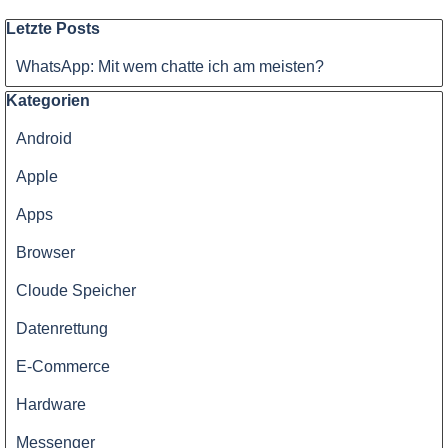
Qualität
Block überspringen Letzte Posts
Letzte Posts
-
WhatsApp: Mit wem chatte ich am meisten?
Preis
Block überspringen Kategorien
Kategorien
Android
Apple
Apps
Browser
Cloude Speicher
Datenrettung
E-Commerce
Hardware
Messenger