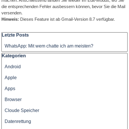
machen
. Anschliessend landen Sie wieder im Edit-Modus, wo Sie
Qualität
die entsprechenden Fehler ausbessern können, bevor Sie die Mail
versenden.
-
Hinweis:
Dieses Feature ist ab Gmail-Version 8.7 verfügbar.
Preis
Block überspringen Letzte Posts
Letzte Posts
WhatsApp: Mit wem chatte ich am meisten?
Block überspringen Kategorien
Kategorien
Android
Apple
Apps
Browser
Cloude Speicher
Datenrettung