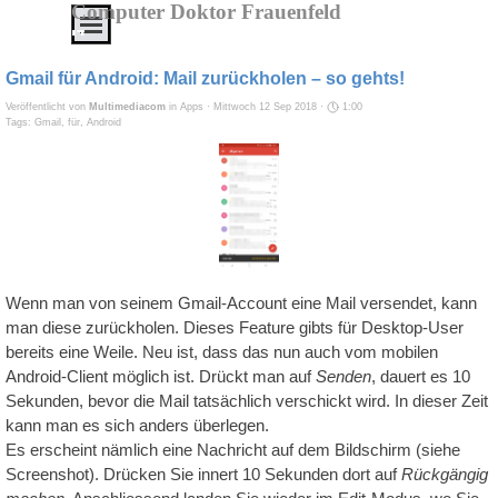
Direkt zum Seiteninhalt
Computer Doktor Frauenfeld
Menü überspringen
IT
Service
Gmail für Android: Mail zurückholen – so gehts!
von
Veröffentlicht von
Multimediacom
in
Apps
· Mittwoch 12 Sep 2018 ·
1:00
A
Tags:
Gmail
,
für
,
Android
-
Z
Alles
aus
einer
Hand
Wenn man von seinem Gmail-Account eine Mail versendet, kann
zu
man diese zurückholen. Dieses Feature gibts für Desktop-User
bereits eine Weile. Neu ist, dass das nun auch vom mobilen
erschwinglichen
Android-Client möglich ist. Drückt man auf
Senden
, dauert es 10
Preisen
Sekunden, bevor die Mail tatsächlich verschickt wird. In dieser Zeit
kann man es sich anders überlegen.
Service
Es erscheint nämlich eine Nachricht auf dem Bildschirm (siehe
-
Screenshot). Drücken Sie innert 10 Sekunden dort auf
Rückgängig